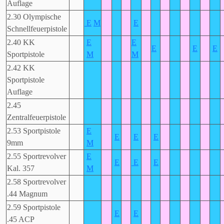
Auflage
2.30 Olympische
E
M
E
Schnellfeuerpistole
2.40 KK
E
E
E
E
E
Sportpistole
M
M
2.42 KK
Sportpistole
Auflage
2.45
Zentralfeuerpistole
2.53 Sportpistole
E
E
E
E
9mm
M
2.55 Sportrevolver
E
E
E
E
Kal. 357
M
2.58 Sportrevolver
.44 Magnum
2.59 Sportpistole
E
E
.45 ACP