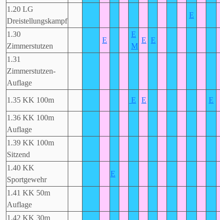
1.20 LG
E
Dreistellungskampf
1.30
E
E
E
E
Zimmerstutzen
M
1.31
Zimmerstutzen-
Auflage
1.35 KK 100m
E
E
E
1.36 KK 100m
Auflage
1.39 KK 100m
Sitzend
1.40 KK
E
Sportgewehr
1.41 KK 50m
Auflage
1.42 KK 30m