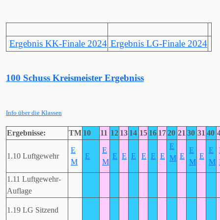
Ergebnis KK-Finale 2024
Ergebnis LG-Finale 2024
100 Schuss
Kreismeister Ergebniss
Info über die Klassen
Ergebnisse:
TM
10
11
12
13
14
15
16
17
20
21
30
31
40
E
E
E
E
E
1.10 Luftgewehr
E
E
E
E
E
E
E
E
E
M
M
M
M
M
1.11 Luftgewehr-
Auflage
1.19 LG Sitzend