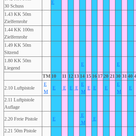
E
30 Schuss
1.43 KK 50m
Zielfernrohr
1.44 KK 100m
Zielfernrohr
1.49 KK 50m
Sitzend
1.80 KK 50m
E
E
Liegend
TM
10
11
12
13
14
15
16
17
20
21
30
31
40
E
E
E
2.10 Luftpistole
E
E
E
E
E
E
E
E
M
M
M
2.11 Luftpistole
Auflage
E
2.20 Freie Pistole
E
E
M
2.21 50m Pistole