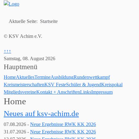
Aktuelle Seite:
Startseite
© KSV Achim e.V.
↑↑↑
Samstag, 08. August 2026
Hauptmenü
Home
Aktuelles
Termine
Ausbildung
Rundenwettkampf
Kreismeisterschaften
KSV Feste
Schüler & Jugend
Kreispokal
Mitgliedsvereine
Kontakt + Anschriften
Links
Impressum
Home
Neues auf ksv-achim.de
07.08
.2026 -
Neue Ergebnisse RWK KK 2026
31.07
.2026 -
Neue Ergebnisse RWK KK 2026