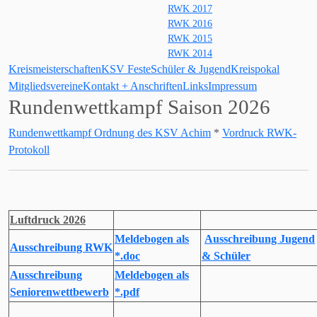
RWK 2017
RWK 2016
RWK 2015
RWK 2014
Kreismeisterschaften
KSV Feste
Schüler & Jugend
Kreispokal
Mitgliedsvereine
Kontakt + Anschriften
Links
Impressum
Rundenwettkampf Saison 2026
Rundenwettkampf Ordnung des KSV Achim
*
Vordruck RWK-
Protokoll
Luftdruck 2026
Meldebogen als
Ausschreibung Jugend
Ausschreibung RWK
*.doc
& Schüler
Ausschreibung
Meldebogen als
Seniorenwettbewerb
*.pdf