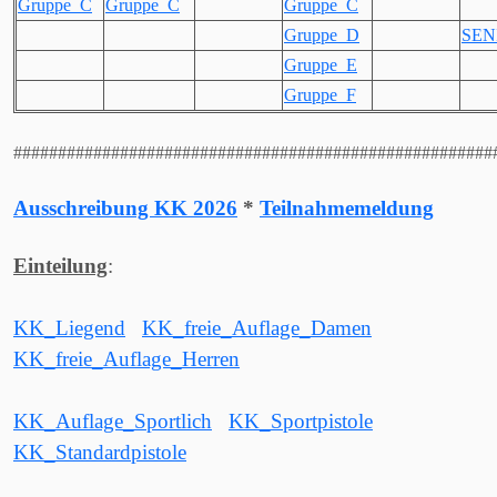
Gruppe_C
Gruppe_C
Gruppe_C
Gruppe_D
SEN
Gruppe_E
Gruppe_F
######################################################
Ausschreibung KK 2026
*
Teilnahmemeldung
Einteilung
:
KK_Liegend
KK_freie_Auflage_Damen
KK_freie_Auflage_Herren
KK_Auflage_Sportlich
KK_Sportpistole
KK_Standardpistole