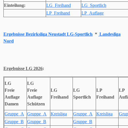
Einteilung:
LG_Freihand
LG_Sportlich
LP_Freihand
LP_Auflage
Ergebnisse Bezirksliga Neustadt LG-Sportlich
*
Landesliga
Nord
Ergebnisse LG 2026
:
LG
LG
Freie
Freie
LG
LG
LP
LP
Auflage
Auflage
Freihand
Sportlich
Freihand
Aufl
Damen
Schützen
Gruppe_A
Gruppe_A
Kreisliga
Gruppe_A
Kreisliga
Gru
Gruppe_B
Gruppe_B
Gruppe_B