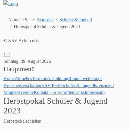
Aktuelle Seite:
Startseite
Schüler & Jugend
Herbstpokal Schüler & Jugend 2023
© KSV Achim e.V.
↑↑↑
Sonntag, 09. August 2026
Hauptmenü
Home
Aktuelles
Termine
Ausbildung
Rundenwettkampf
Kreismeisterschaften
KSV Feste
Schüler & Jugend
Kreispokal
Mitgliedsvereine
Kontakt + Anschriften
Links
Impressum
Herbstpokal Schüler & Jugend
2023
Herbstpokalschießen