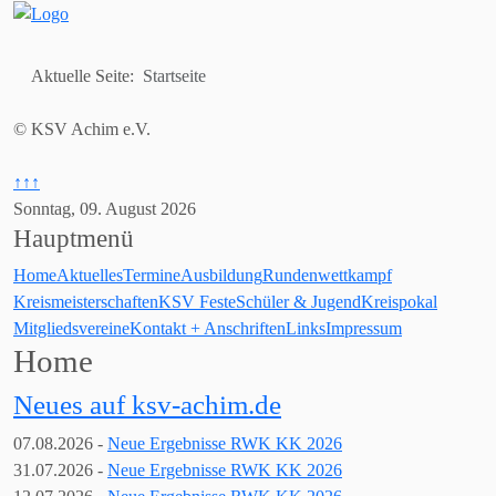
Aktuelle Seite:
Startseite
© KSV Achim e.V.
↑↑↑
Sonntag, 09. August 2026
Hauptmenü
Home
Aktuelles
Termine
Ausbildung
Rundenwettkampf
Kreismeisterschaften
KSV Feste
Schüler & Jugend
Kreispokal
Mitgliedsvereine
Kontakt + Anschriften
Links
Impressum
Home
Neues auf ksv-achim.de
07.08
.2026 -
Neue Ergebnisse RWK KK 2026
31.07
.2026 -
Neue Ergebnisse RWK KK 2026