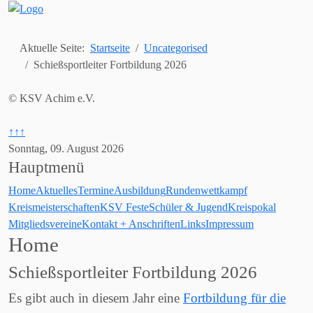
Aktuelle Seite:
Startseite
Uncategorised
Schießsportleiter Fortbildung 2026
© KSV Achim e.V.
↑↑↑
Sonntag, 09. August 2026
Hauptmenü
Home
Aktuelles
Termine
Ausbildung
Rundenwettkampf
Kreismeisterschaften
KSV Feste
Schüler & Jugend
Kreispokal
Mitgliedsvereine
Kontakt + Anschriften
Links
Impressum
Home
Schießsportleiter Fortbildung 2026
Es gibt auch in diesem Jahr eine
Fortbildung für die